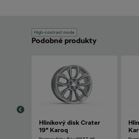
High-contrast mode
Podobné produkty
Hliníkový disk Crater
Hli
19" Karoq
Ka
Rozmer disku: 8J x 19" ET 45
Rozme