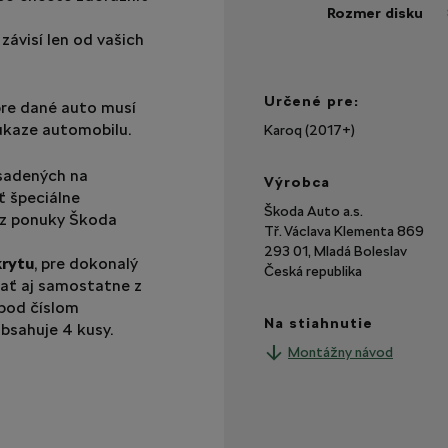
Rozmer disku
závisí len od vašich
Zob
via
Určené pre:
re dané auto musí
ukaze automobilu.
Karoq (2017+)
sadených na
Výrobca
ť špeciálne
Škoda Auto a.s.
 z ponuky Škoda
Tř. Václava Klementa 869
293 01, Mladá Boleslav
rytu
, pre dokonalý
Česká republika
nať aj samostatne z
 pod číslom
Na stiahnutie
obsahuje 4 kusy.
Montážny návod