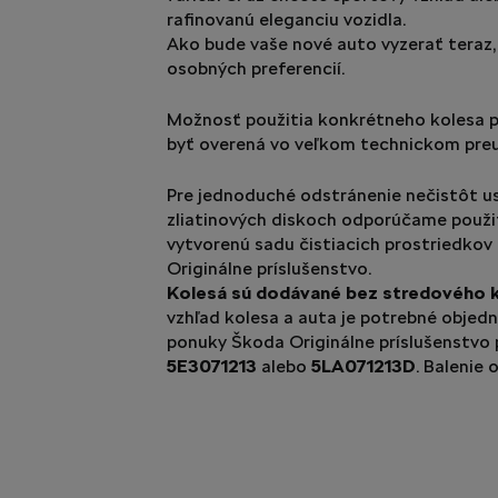
rafinovanú eleganciu vozidla.
Ako bude vaše nové auto vyzerať teraz, 
osobných preferencií.
Možnosť použitia konkrétneho kolesa p
byť overená vo veľkom technickom pre
Pre jednoduché odstránenie nečistôt u
zliatinových diskoch odporúčame použi
vytvorenú sadu čistiacich prostriedkov
Originálne príslušenstvo.
Kolesá sú dodávané bez stredového k
vzhľad kolesa a auta je potrebné objed
ponuky Škoda Originálne príslušenstvo
5E3071213
alebo
5LA071213D
. Balenie 