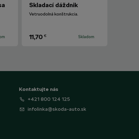
sa
Skladací dáždnik
Vetruodolná konštrukcia.
11,70
€
dom
Skladom
Kontaktujte nás
+421 800 124 125
infolinka@skoda-auto.sk