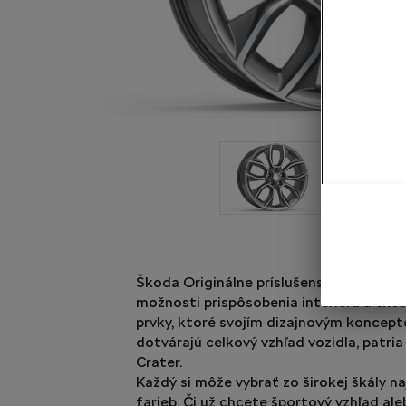
Škoda Originálne príslušenstvo ponúka
možnosti prispôsobenia interiéru a exte
prvky, ktoré svojím dizajnovým koncep
dotvárajú celkový vzhľad vozidla, patria
Crater.
Každý si môže vybrať zo širokej škály na
farieb. Či už chcete športový vzhľad al