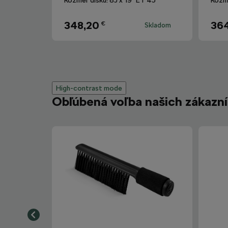
348,20
36
€
Skladom
High-contrast mode
Obľúbená voľba našich zákazn