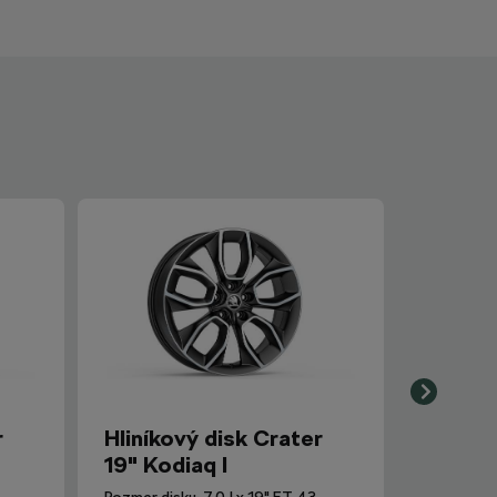
r
Hliníkový disk Crater
19" Kodiaq I
Rozmer disku: 7,0J x 19" ET 43