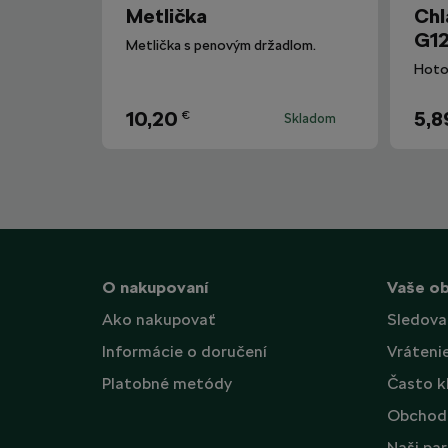
Metlička
Chl
G12
Metlička s penovým držadlom.
10,20
5,8
€
Skladom
O nakupovaní
Vaše o
Ako nakupovať
Sledova
Informácie o doručení
Vráteni
Platobné metódy
Často k
Obchod
Naši par