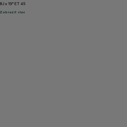
8J x 19" ET 45
raziť
Zobraziť viac
c