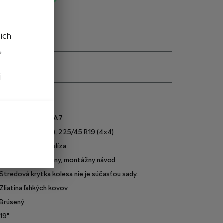
šich
,
j
e
57A071499ACHA7
225/40 R19 (4x2), 225/45 R19 (4x4)
Antracitová metalíza
Disk z ľahkej zliatiny, montážny návod
Stredová krytka kolesa nie je súčasťou sady.
Zliatina ľahkých kovov
Brúsený
19"