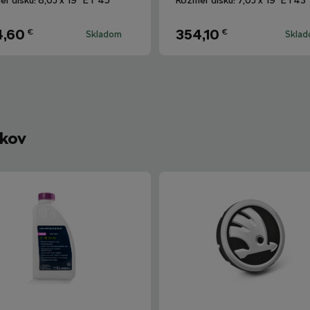
4,60
354,10
€
€
Skladom
Skla
íkov