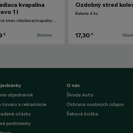
adiaca kvapalina
Ozdobný stred kole
evo 1 l
Balenie 4 ks.
Hotová zmes chladiacej kvapaliny G12evo pre všetky vozidlá Škoda.
9
17,30
€
€
Skladom
Skla
bjednávky
O nás
nie objednávok
Škoda Auto
e tovaru a reklamácie
Ochrana osobných údajov
ladené otázky
Šeková knižka
né podmienky
tneri