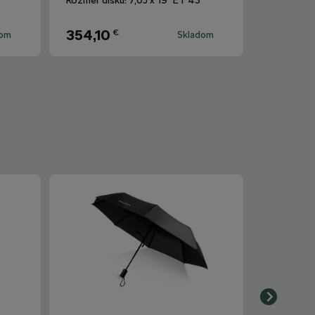
354,10
€
dom
Skladom