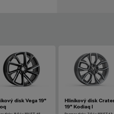
níkový disk Vega 19"
Hliníkový disk Crate
roq
19" Kodiaq I
r disku: 8,0J x 19“ ET 45
Rozmer disku: 7,0J x 19" ET43