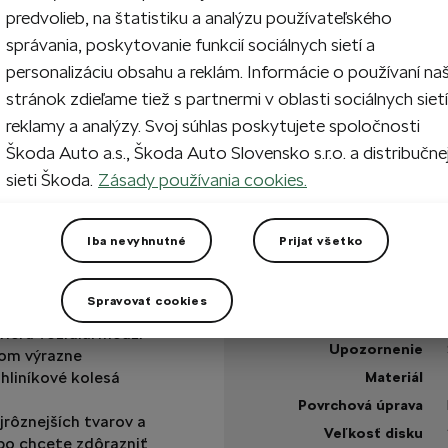
predvolieb, na štatistiku a analýzu používateľského
správania, poskytovanie funkcií sociálnych sietí a
personalizáciu obsahu a reklám. Informácie o používaní na
Na sklade
stránok zdieľame tiež s partnermi v oblasti sociálnych sietí
reklamy a analýzy. Svoj súhlas poskytujete spoločnosti
Máte otázku?
Škoda Auto a.s., Škoda Auto Slovensko s.r.o. a distribučne
sieti Škoda.
Zásady používania cookies.
Technické špecifikáci
Kód výrobku
Iba nevyhnutné
Prijať všetko
Šírka pneumatiky
Farba
Spravovať cookies
 nespočetné
Obsah sady
riéru vozidla. Medzi
Upozornenie
tom výrazne
 hliníkové kolesá
Materiál
Povrchová úprava
jrôznejších tvarov a
Veľkosť disku
ebo chcete zdôrazniť