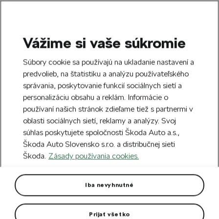
Vážime si vaše súkromie
SEARCH
S
Súbory cookie sa používajú na ukladanie nastavení a
e
predvolieb, na štatistiku a analýzu používateľského
Doprava zdarma k 70 partnerom Škoda
a
Zatvoriť
správania, poskytovanie funkcií sociálnych sietí a
po celom Slovensku.
r
personalizáciu obsahu a reklám. Informácie o
c
h
používaní našich stránok zdieľame tiež s partnermi v
Vytvorte si účet a my vás odmeníme 5 €
oblasti sociálnych sietí, reklamy a analýzy. Svoj
zľavou na prvú objednávku v minimálnej
Zatvoriť
súhlas poskytujete spoločnosti Škoda Auto a.s.,
hodnote 40 €.
Zaregistrovať sa.
Škoda Auto Slovensko s.r.o. a distribučnej sieti
Škoda.
Zásady používania cookies.
Hlavná stránka
Autodoplnky
Kolesá a disky
Hl
Hliníkový disk Castor 16" Karoq
Iba nevyhnutné
Rozmer disku: 6J x 16“ ET 43
Prijať všetko