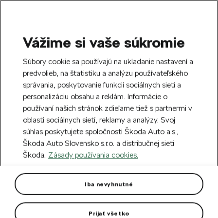
Vážime si vaše súkromie
SEARCH
S
Súbory cookie sa používajú na ukladanie nastavení a
e
predvolieb, na štatistiku a analýzu používateľského
Doprava zdarma k 70 partnerom Škoda
a
Zatvoriť
správania, poskytovanie funkcií sociálnych sietí a
po celom Slovensku.
r
personalizáciu obsahu a reklám. Informácie o
c
h
používaní našich stránok zdieľame tiež s partnermi v
Vytvorte si účet a my vás odmeníme 5 €
oblasti sociálnych sietí, reklamy a analýzy. Svoj
zľavou na prvú objednávku v minimálnej
Zatvoriť
súhlas poskytujete spoločnosti Škoda Auto a.s.,
hodnote 40 €.
Zaregistrovať sa.
Škoda Auto Slovensko s.r.o. a distribučnej sieti
Škoda.
Zásady používania cookies.
Hlavná stránka
Autodoplnky
Kolesá a disky
Hl
Hliníkový disk Canis 16" Fabia
Iba nevyhnutné
IV
Prijať všetko
Rozmer disku: 6J x 16“ ET 45