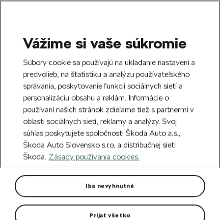
Vážime si vaše súkromie
SEARCH
S
Súbory cookie sa používajú na ukladanie nastavení a
e
predvolieb, na štatistiku a analýzu používateľského
Doprava zdarma k 70 partnerom Škoda
a
Zatvoriť
správania, poskytovanie funkcií sociálnych sietí a
po celom Slovensku.
r
personalizáciu obsahu a reklám. Informácie o
c
h
používaní našich stránok zdieľame tiež s partnermi v
Vytvorte si účet a my vás odmeníme 5 €
oblasti sociálnych sietí, reklamy a analýzy. Svoj
zľavou na prvú objednávku v minimálnej
Zatvoriť
súhlas poskytujete spoločnosti Škoda Auto a.s.,
hodnote 40 €.
Zaregistrovať sa.
Škoda Auto Slovensko s.r.o. a distribučnej sieti
Škoda.
Zásady používania cookies.
Hlavná stránka
Autodoplnky
Kolesá a disky
Hl
Hliníkový disk Braga 18"
Iba nevyhnutné
Octavia IV
Prijať všetko
Rozmer disku: 7,5J x 18“ ET 48