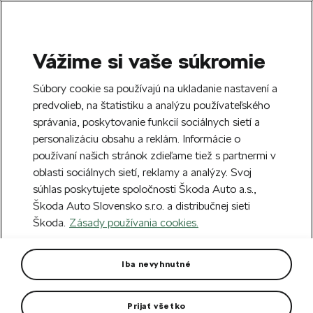
Vážime si vaše súkromie
SEARCH
S
Súbory cookie sa používajú na ukladanie nastavení a
e
predvolieb, na štatistiku a analýzu používateľského
Doprava zdarma k 70 partnerom Škoda
a
Zatvoriť
správania, poskytovanie funkcií sociálnych sietí a
po celom Slovensku.
r
personalizáciu obsahu a reklám. Informácie o
c
h
používaní našich stránok zdieľame tiež s partnermi v
Vytvorte si účet a my vás odmeníme 5 €
oblasti sociálnych sietí, reklamy a analýzy. Svoj
zľavou na prvú objednávku v minimálnej
Zatvoriť
súhlas poskytujete spoločnosti Škoda Auto a.s.,
hodnote 40 €.
Zaregistrovať sa.
Škoda Auto Slovensko s.r.o. a distribučnej sieti
Škoda.
Zásady používania cookies.
Hlavná stránka
Pre vás
Modely áut
Súčasné modely
Enyaq FL 1:43 zelená Olibo
Iba nevyhnutné
V priehľadnom boxe na podstavci s označením vozidla.
Prijať všetko