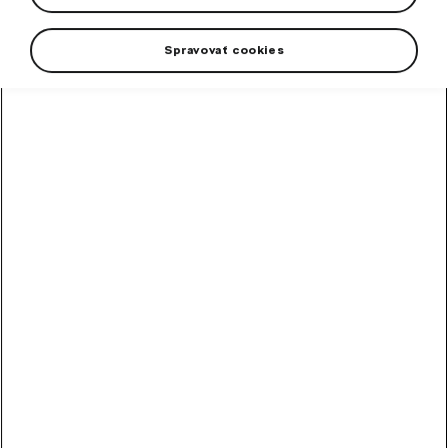
Spravovať cookies
Kovový model vozidla Škoda Enyaq je skvelým