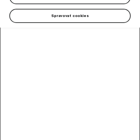
Spravovať cookies
Drevené jojo v dizajne hokejového puku. Výrobok spĺňa