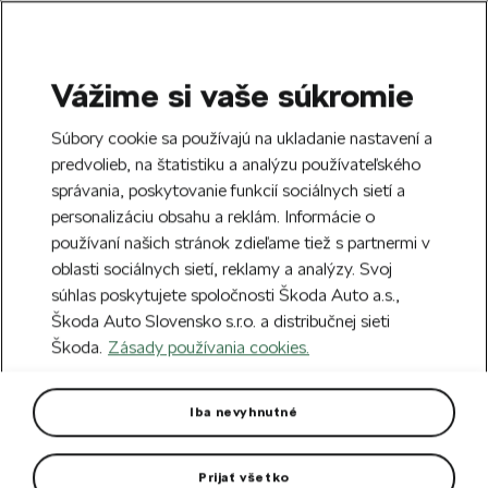
Vážime si vaše súkromie
SEARCH
S
Súbory cookie sa používajú na ukladanie nastavení a
e
predvolieb, na štatistiku a analýzu používateľského
Doprava zdarma k 70 partnerom Škoda
a
Zatvoriť
správania, poskytovanie funkcií sociálnych sietí a
po celom Slovensku.
r
personalizáciu obsahu a reklám. Informácie o
c
h
používaní našich stránok zdieľame tiež s partnermi v
Vytvorte si účet a my vás odmeníme 5 €
oblasti sociálnych sietí, reklamy a analýzy. Svoj
zľavou na prvú objednávku v minimálnej
Zatvoriť
súhlas poskytujete spoločnosti Škoda Auto a.s.,
hodnote 40 €.
Zaregistrovať sa.
Škoda Auto Slovensko s.r.o. a distribučnej sieti
Škoda.
Zásady používania cookies.
Hlavná stránka
Pre vás
Darčekové predmety
P
Drevené jojo
Iba nevyhnutné
V dizajne hokejového puku.
Prijať všetko