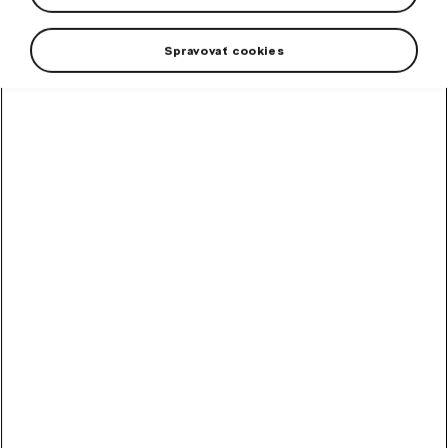
hmotnosti, tj. Od narodenia do približne 18 mesiacov
(skupina 0+).
Spravovať cookies
VÝPREDAJ