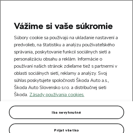
Vážime si vaše súkromie
SEARCH
S
Súbory cookie sa používajú na ukladanie nastavení a
e
predvolieb, na štatistiku a analýzu používateľského
Doprava zdarma k 70 partnerom Škoda
a
Zatvoriť
správania, poskytovanie funkcií sociálnych sietí a
po celom Slovensku.
r
personalizáciu obsahu a reklám. Informácie o
c
h
používaní našich stránok zdieľame tiež s partnermi v
Vytvorte si účet a my vás odmeníme 5 €
oblasti sociálnych sietí, reklamy a analýzy. Svoj
zľavou na prvú objednávku v minimálnej
Zatvoriť
súhlas poskytujete spoločnosti Škoda Auto a.s.,
hodnote 40 €.
Zaregistrovať sa.
Škoda Auto Slovensko s.r.o. a distribučnej sieti
Škoda.
Zásady používania cookies.
Hlavná stránka
Autodoplnky
Vnútorná výbava vozidla
Detská autosedačka BABY
Iba nevyhnutné
SAFE2 i-SIZE
Prijať všetko
Bezpečnosť tých najmenších cestujúcich do 13 kg