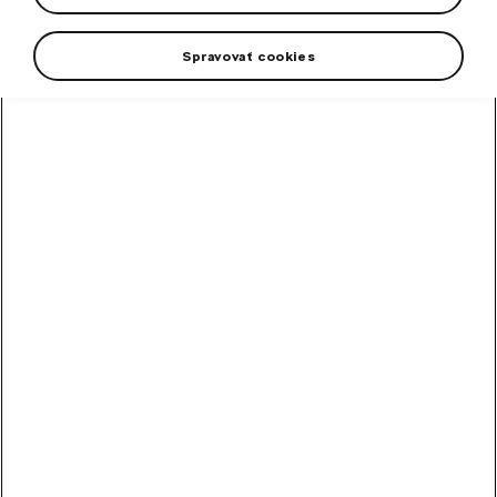
Spravovať cookies
+1 viac
Batoh Škoda s objemom 8 litrov je ideálny doplnok