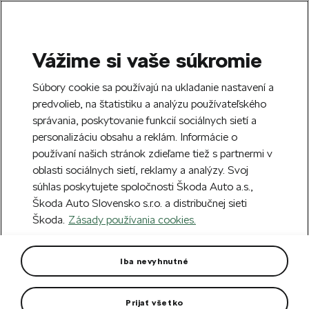
Vážime si vaše súkromie
SEARCH
S
Súbory cookie sa používajú na ukladanie nastavení a
e
predvolieb, na štatistiku a analýzu používateľského
Doprava zdarma k 70 partnerom Škoda
a
Zatvoriť
správania, poskytovanie funkcií sociálnych sietí a
po celom Slovensku.
r
personalizáciu obsahu a reklám. Informácie o
c
h
používaní našich stránok zdieľame tiež s partnermi v
Vytvorte si účet a my vás odmeníme 5 €
oblasti sociálnych sietí, reklamy a analýzy. Svoj
zľavou na prvú objednávku v minimálnej
Zatvoriť
súhlas poskytujete spoločnosti Škoda Auto a.s.,
hodnote 40 €.
Zaregistrovať sa.
Škoda Auto Slovensko s.r.o. a distribučnej sieti
Škoda.
Zásady používania cookies.
Hlavná stránka
Pre vás
Cyklistika
Cyklo doplnky
Cyklistický batoh 8 l
Iba nevyhnutné
S reflexnými pruhmi na prednej strane.
Prijať všetko