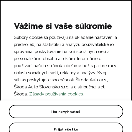
Vážime si vaše súkromie
SEARCH
S
Súbory cookie sa používajú na ukladanie nastavení a
e
predvolieb, na štatistiku a analýzu používateľského
Doprava zdarma k 70 partnerom Škoda
a
Zatvoriť
správania, poskytovanie funkcií sociálnych sietí a
po celom Slovensku.
r
personalizáciu obsahu a reklám. Informácie o
c
h
používaní našich stránok zdieľame tiež s partnermi v
Vytvorte si účet a my vás odmeníme 5 €
oblasti sociálnych sietí, reklamy a analýzy. Svoj
zľavou na prvú objednávku v minimálnej
Zatvoriť
súhlas poskytujete spoločnosti Škoda Auto a.s.,
hodnote 40 €.
Zaregistrovať sa.
Škoda Auto Slovensko s.r.o. a distribučnej sieti
Škoda.
Zásady používania cookies.
Hlavná stránka
Autodoplnky
Kozmetika a kvapaliny
2 v 1 čistič displeja 10,5 ml
Iba nevyhnutné
Odstraňuje nečistoty a odtlačky prstov z displeja
infotainmentu.
Prijať všetko