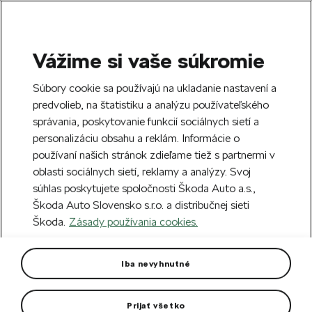
Vážime si vaše súkromie
SEARCH
S
Súbory cookie sa používajú na ukladanie nastavení a
e
predvolieb, na štatistiku a analýzu používateľského
Doprava zdarma k 70 partnerom Škoda
a
Zatvoriť
správania, poskytovanie funkcií sociálnych sietí a
po celom Slovensku.
r
personalizáciu obsahu a reklám. Informácie o
c
h
používaní našich stránok zdieľame tiež s partnermi v
Vytvorte si účet a my vás odmeníme 5 €
oblasti sociálnych sietí, reklamy a analýzy. Svoj
zľavou na prvú objednávku v minimálnej
Zatvoriť
súhlas poskytujete spoločnosti Škoda Auto a.s.,
hodnote 40 €.
Zaregistrovať sa.
Škoda Auto Slovensko s.r.o. a distribučnej sieti
Škoda.
Zásady používania cookies.
Hlavná stránka
Autodoplnky
Vonkajšia výbava vozidla
Automaticky stmievateľné
Iba nevyhnutné
zrkadlo spolujazdca
Prijať všetko
Kompletný mechanizmus sklápacieho zrkadla spolujazdca