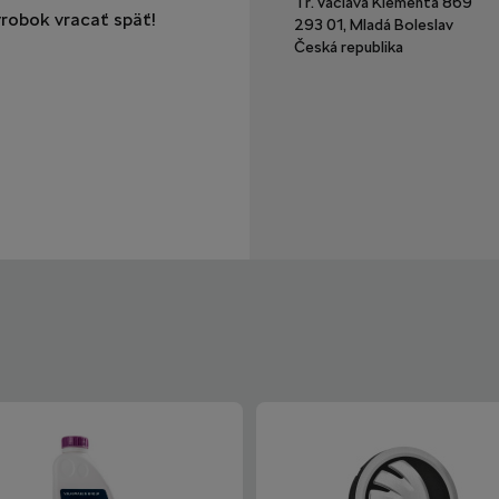
Tř. Václava Klementa 869
robok vracať späť!
293 01, Mladá Boleslav
Česká republika