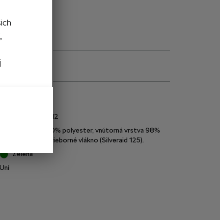
šich
,
j
e
000087703PE212
Vrchná vrstva 100% polyester, vnútorná vrstva 98%
polyester, 2% strieborné vlákno (Silveraid 125).
Zelená
Uni