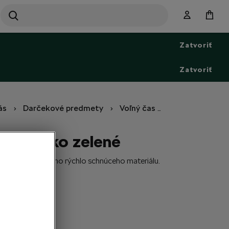
SEARCH
S
e
Zatvoriť
a
r
c
Zatvoriť
h
ás
Darčekové predmety
Voľný čas
Antibakteriáln
lne rúško zelené
rúško z príjemného rýchlo schnúceho materiálu.
edané