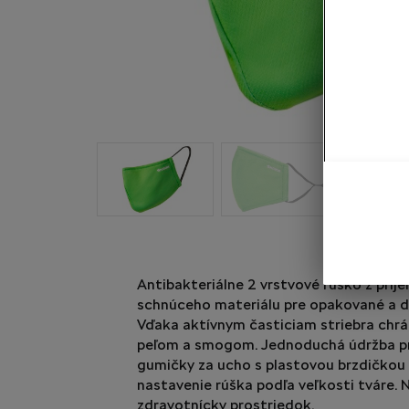
Antibakteriálne 2 vrstvové rúško z príj
schnúceho materiálu pre opakované a d
Vďaka aktívnym časticiam striebra chrá
peľom a smogom. Jednoduchá údržba p
gumičky za ucho s plastovou brzdičkou
nastavenie rúška podľa veľkosti tváre. 
zdravotnícky prostriedok.