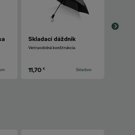
sa
Skladací dáždnik
Vetruodolná konštrukcia.
11,70
€
dom
Skladom