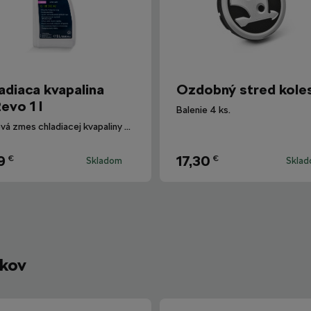
adiaca kvapalina
Ozdobný stred kole
evo 1 l
Balenie 4 ks.
Hotová zmes chladiacej kvapaliny G12evo pre všetky vozidlá Škoda.
9
17,30
€
€
Skladom
Skla
íkov