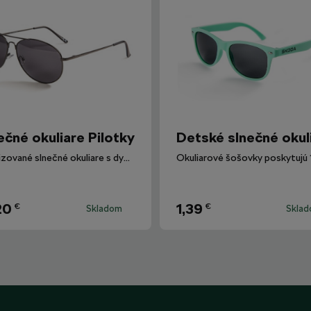
ečné okuliare Pilotky
Detské slnečné okul
Polarizované slnečné okuliare s dymovými sklami.
20
1,39
€
€
Skladom
Skla