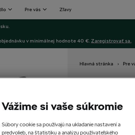
dlo
Pre vás
Zľavy
sku.
 objednávku v minimálnej hodnote 40 €.
Zaregistrovať sa.
Hlavná stránka
Pre v
Antibakteriá
Antibakteriálne 2 vrstvové 
Vážime si vaše súkromie
5,19
EUR
Súbory cookie sa používajú na ukladanie nastavení a
1
Vypr
predvolieb, na štatistiku a analýzu používateľského