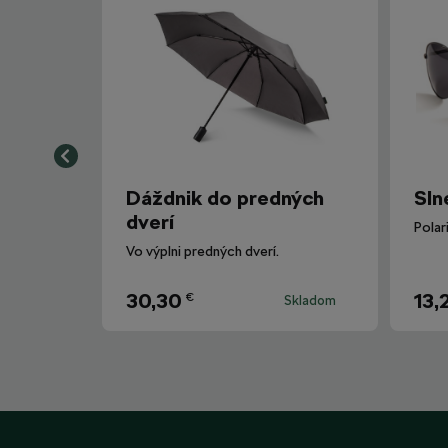
Dáždnik do predných
Sln
dverí
Vo výplni predných dverí.
30,30
13,
€
Skladom