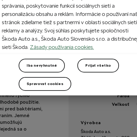
správania, poskytovanie funkcií sociálnych sietí a
personalizáciu obsahu a reklám. Informácie o používaní na
stránok zdieľame tiež s partnermi v oblasti sociálnych sietí
Vypredané
reklamy a analýzy. Svoj súhlas poskytujete spoločnosti
Škoda Auto a.s., Škoda Auto Slovensko s.r.o. a distribučne
Máte otázku?
sieti Škoda.
Zásady používania cookies.
+1 viac
Technické špecifikáci
Iba nevyhnutné
Prijať všetko
Kód výrobku
Materiál
Spravovať cookies
emného rýchlo
Farba
lhodobé použitie.
Veľkosť
ni pred baktériami,
raním. Jemné
 umožňujú
Výrobca
Nejedná sa o
Škoda Auto a.s.