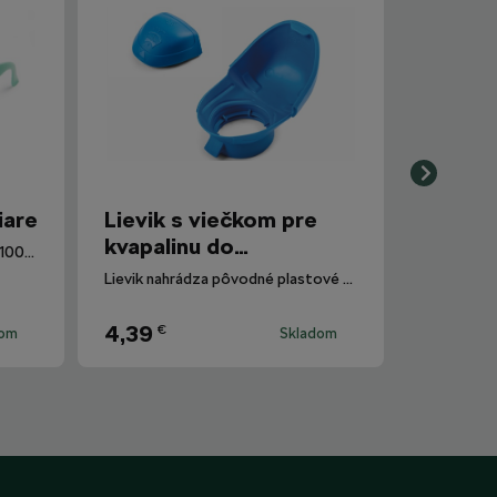
iare
Lievik s viečkom pre
kvapalinu do
Okuliarové šošovky poskytujú 100% ochranu proti UV žiareniu.
ostrekovačov
Lievik nahrádza pôvodné plastové viečko nádobky ostrekovačov.
4,39
€
dom
Skladom