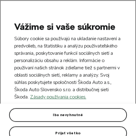
Vážime si vaše súkromie
SEARCH
S
Súbory cookie sa používajú na ukladanie nastavení a
e
predvolieb, na štatistiku a analýzu používateľského
Free delivery to 70 Škoda partners across
a
Close
správania, poskytovanie funkcií sociálnych sietí a
Slovakia.
r
personalizáciu obsahu a reklám. Informácie o
c
h
používaní našich stránok zdieľame tiež s partnermi v
Create an account and get a €5 welcome
oblasti sociálnych sietí, reklamy a analýzy. Svoj
discount on your first order over €40.
Close
súhlas poskytujete spoločnosti Škoda Auto a.s.,
Sign up.
Škoda Auto Slovensko s.r.o. a distribučnej sieti
Škoda.
Zásady používania cookies.
Home
For you
Gifts & Merchandise
Electronics & Accessories
Wall Clock
Iba nevyhnutné
Silver design with white dial.
Prijať všetko