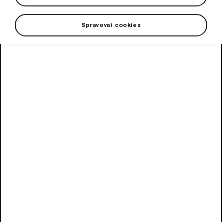
Spravovať cookies
+1 more
Elegant analog round wall clock Škoda in a modern