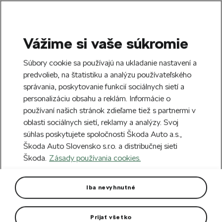
Vážime si vaše súkromie
SEARCH
S
Súbory cookie sa používajú na ukladanie nastavení a
e
predvolieb, na štatistiku a analýzu používateľského
Free delivery to 70 Škoda partners across
a
Close
správania, poskytovanie funkcií sociálnych sietí a
Slovakia.
r
personalizáciu obsahu a reklám. Informácie o
c
h
používaní našich stránok zdieľame tiež s partnermi v
Create an account and get a €5 welcome
oblasti sociálnych sietí, reklamy a analýzy. Svoj
discount on your first order over €40.
Close
súhlas poskytujete spoločnosti Škoda Auto a.s.,
Sign up.
Škoda Auto Slovensko s.r.o. a distribučnej sieti
Škoda.
Zásady používania cookies.
Home
Car Accessories
Exterior accessories
A
Tow bar with
Iba nevyhnutné
electroinstallation SUPERB III
COMBI
Prijať všetko