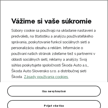
Vážime si vaše súkromie
SEARCH
S
Súbory cookie sa používajú na ukladanie nastavení a
e
predvolieb, na štatistiku a analýzu používateľského
Free delivery to 70 Škoda partners across
a
Close
správania, poskytovanie funkcií sociálnych sietí a
Slovakia.
r
personalizáciu obsahu a reklám. Informácie o
c
h
používaní našich stránok zdieľame tiež s partnermi v
Create an account and get a €5 welcome
oblasti sociálnych sietí, reklamy a analýzy. Svoj
discount on your first order over €40.
Close
súhlas poskytujete spoločnosti Škoda Auto a.s.,
Sign up.
Škoda Auto Slovensko s.r.o. a distribučnej sieti
Škoda.
Zásady používania cookies.
Home
Car Accessories
Car care
Touch up pencils
Touch-up paint pencil yellow
Iba nevyhnutné
Sunflower
Prijať všetko
Colour code B1B/T1T1.