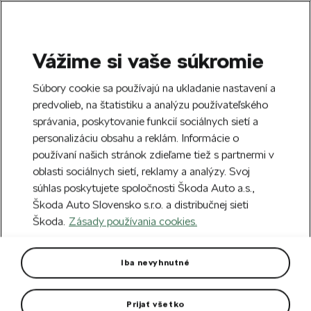
Vážime si vaše súkromie
SEARCH
S
Súbory cookie sa používajú na ukladanie nastavení a
e
predvolieb, na štatistiku a analýzu používateľského
Free delivery to 70 Škoda partners across
a
Close
správania, poskytovanie funkcií sociálnych sietí a
Slovakia.
r
personalizáciu obsahu a reklám. Informácie o
c
h
používaní našich stránok zdieľame tiež s partnermi v
Create an account and get a €5 welcome
oblasti sociálnych sietí, reklamy a analýzy. Svoj
discount on your first order over €40.
Close
súhlas poskytujete spoločnosti Škoda Auto a.s.,
Sign up.
Škoda Auto Slovensko s.r.o. a distribučnej sieti
Škoda.
Zásady používania cookies.
Home
For you
Gifts & Merchandise
Glass & Cups
Thermo mug
Iba nevyhnutné
Volume 300 ml. ​​​​​​​BPA free.
Prijať všetko