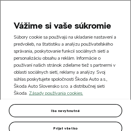
Vážime si vaše súkromie
SEARCH
S
Súbory cookie sa používajú na ukladanie nastavení a
e
predvolieb, na štatistiku a analýzu používateľského
Free delivery to 70 Škoda partners across
a
Close
správania, poskytovanie funkcií sociálnych sietí a
Slovakia.
r
personalizáciu obsahu a reklám. Informácie o
c
h
používaní našich stránok zdieľame tiež s partnermi v
Create an account and get a €5 welcome
oblasti sociálnych sietí, reklamy a analýzy. Svoj
discount on your first order over €40.
Close
súhlas poskytujete spoločnosti Škoda Auto a.s.,
Sign up.
Škoda Auto Slovensko s.r.o. a distribučnej sieti
Škoda.
Zásady používania cookies.
Home
Car Accessories
Interior accessories
Ca
Textile foot mats Exclusive
Iba nevyhnutné
Elroq
Prijať všetko
The mats stay perfectly in place and do not move under the