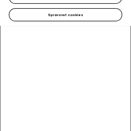
Spravovať cookies
A spare fuse set ensures flawless operation of all