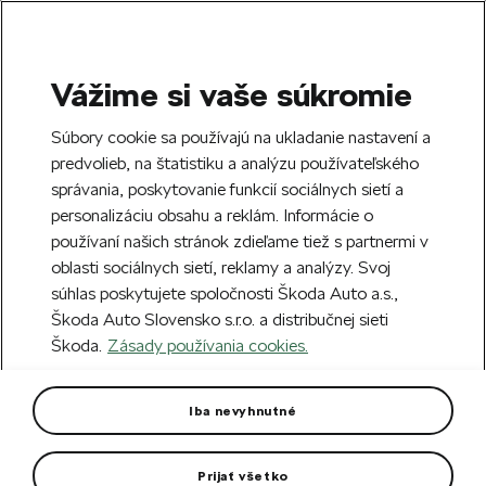
Vážime si vaše súkromie
SEARCH
S
Súbory cookie sa používajú na ukladanie nastavení a
e
predvolieb, na štatistiku a analýzu používateľského
Free delivery to 70 Škoda partners across
a
Close
správania, poskytovanie funkcií sociálnych sietí a
Slovakia.
r
personalizáciu obsahu a reklám. Informácie o
c
h
používaní našich stránok zdieľame tiež s partnermi v
Create an account and get a €5 welcome
oblasti sociálnych sietí, reklamy a analýzy. Svoj
discount on your first order over €40.
Close
súhlas poskytujete spoločnosti Škoda Auto a.s.,
Sign up.
Škoda Auto Slovensko s.r.o. a distribučnej sieti
Škoda.
Zásady používania cookies.
Home
Car Accessories
Car care
Spare bulbs & Fuses
Spare fuse set
Iba nevyhnutné
Recommended equipment vehicle.
Prijať všetko