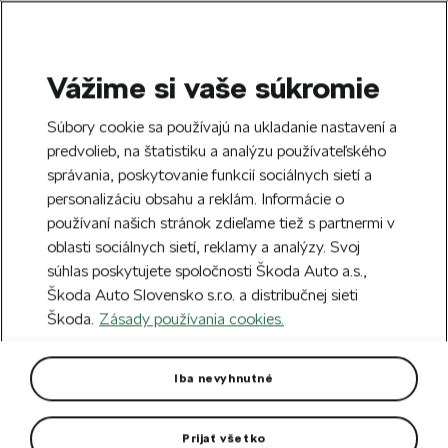
Vážime si vaše súkromie
SEARCH
S
Súbory cookie sa používajú na ukladanie nastavení a
e
predvolieb, na štatistiku a analýzu používateľského
Free delivery to 70 Škoda partners across
a
Close
správania, poskytovanie funkcií sociálnych sietí a
Slovakia.
r
personalizáciu obsahu a reklám. Informácie o
c
h
používaní našich stránok zdieľame tiež s partnermi v
Create an account and get a €5 welcome
oblasti sociálnych sietí, reklamy a analýzy. Svoj
discount on your first order over €40.
Close
súhlas poskytujete spoločnosti Škoda Auto a.s.,
Sign up.
Škoda Auto Slovensko s.r.o. a distribučnej sieti
Škoda.
Zásady používania cookies.
Home
Car Accessories
E-Mobility
Škoda Charger Connect 22kW
Škoda Charger Connect 22kW
Iba nevyhnutné
Wallbox designed for interior and exterior.
Prijať všetko