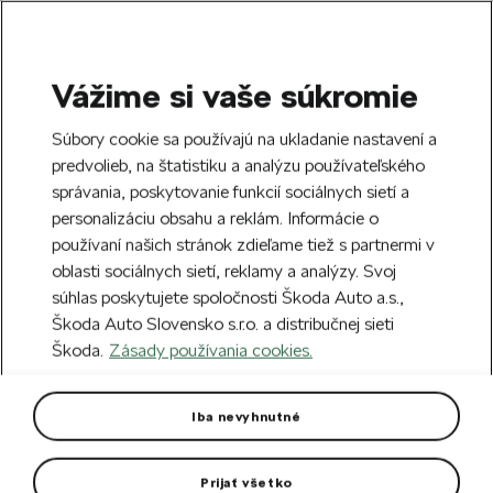
Vážime si vaše súkromie
SEARCH
S
Súbory cookie sa používajú na ukladanie nastavení a
e
predvolieb, na štatistiku a analýzu používateľského
Free delivery to 70 Škoda partners across
a
Close
správania, poskytovanie funkcií sociálnych sietí a
Slovakia.
r
personalizáciu obsahu a reklám. Informácie o
c
h
používaní našich stránok zdieľame tiež s partnermi v
Create an account and get a €5 welcome
oblasti sociálnych sietí, reklamy a analýzy. Svoj
discount on your first order over €40.
Close
súhlas poskytujete spoločnosti Škoda Auto a.s.,
Sign up.
Škoda Auto Slovensko s.r.o. a distribučnej sieti
Škoda.
Zásady používania cookies.
Home
For you
Car models
Retro car models
Škoda 1202 (1965) 1:43 Van
Iba nevyhnutné
blue
Prijať všetko
In a transparent box, on a base with the car's designation.