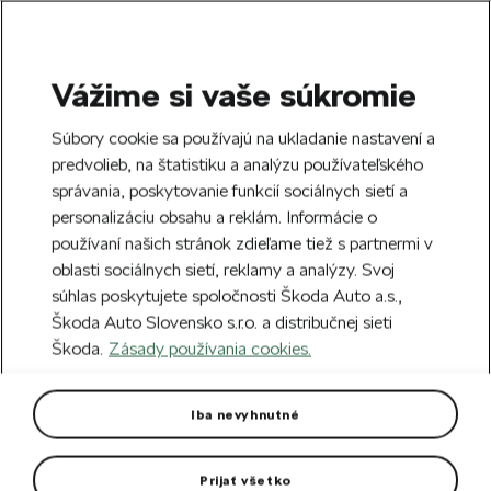
Vážime si vaše súkromie
SEARCH
S
Súbory cookie sa používajú na ukladanie nastavení a
e
predvolieb, na štatistiku a analýzu používateľského
Free delivery to 70 Škoda partners across
a
Close
správania, poskytovanie funkcií sociálnych sietí a
Slovakia.
r
personalizáciu obsahu a reklám. Informácie o
c
h
používaní našich stránok zdieľame tiež s partnermi v
Create an account and get a €5 welcome
oblasti sociálnych sietí, reklamy a analýzy. Svoj
discount on your first order over €40.
Close
súhlas poskytujete spoločnosti Škoda Auto a.s.,
Sign up.
Škoda Auto Slovensko s.r.o. a distribučnej sieti
Škoda.
Zásady používania cookies.
Home
Car Accessories
Rims & Complete wheels
Set for spare wheel 18"
Iba nevyhnutné
Designed for: Karoq.
Prijať všetko