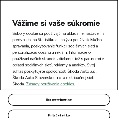
Vážime si vaše súkromie
SEARCH
S
Súbory cookie sa používajú na ukladanie nastavení a
e
predvolieb, na štatistiku a analýzu používateľského
Free delivery to 70 Škoda partners across
a
Close
správania, poskytovanie funkcií sociálnych sietí a
Slovakia.
r
personalizáciu obsahu a reklám. Informácie o
c
h
používaní našich stránok zdieľame tiež s partnermi v
Create an account and get a €5 welcome
oblasti sociálnych sietí, reklamy a analýzy. Svoj
discount on your first order over €40.
Close
súhlas poskytujete spoločnosti Škoda Auto a.s.,
Sign up.
Škoda Auto Slovensko s.r.o. a distribučnej sieti
Škoda.
Zásady používania cookies.
Home
Car Accessories
Rims & Complete wheels
Screw of the wheel
Iba nevyhnutné
Wheel screw for all Škoda models except Citigo.
Prijať všetko