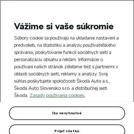
Vážime si vaše súkromie
SEARCH
S
Súbory cookie sa používajú na ukladanie nastavení a
e
predvolieb, na štatistiku a analýzu používateľského
Free delivery to 70 Škoda partners across
a
Close
správania, poskytovanie funkcií sociálnych sietí a
Slovakia.
r
personalizáciu obsahu a reklám. Informácie o
c
h
používaní našich stránok zdieľame tiež s partnermi v
Create an account and get a €5 welcome
oblasti sociálnych sietí, reklamy a analýzy. Svoj
discount on your first order over €40.
Close
súhlas poskytujete spoločnosti Škoda Auto a.s.,
Sign up.
Škoda Auto Slovensko s.r.o. a distribučnej sieti
Škoda.
Zásady používania cookies.
Home
Car Accessories
Rims & Complete wheels
Screw of the wheel for
Iba nevyhnutné
Citigocar
Prijať všetko
Universal wheel screw.