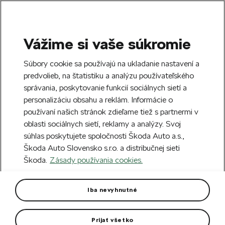
Vážime si vaše súkromie
SEARCH
S
Súbory cookie sa používajú na ukladanie nastavení a
e
predvolieb, na štatistiku a analýzu používateľského
Free delivery to 70 Škoda partners across
a
Close
správania, poskytovanie funkcií sociálnych sietí a
Slovakia.
r
personalizáciu obsahu a reklám. Informácie o
c
h
používaní našich stránok zdieľame tiež s partnermi v
Create an account and get a €5 welcome
oblasti sociálnych sietí, reklamy a analýzy. Svoj
discount on your first order over €40.
Close
súhlas poskytujete spoločnosti Škoda Auto a.s.,
Sign up.
Škoda Auto Slovensko s.r.o. a distribučnej sieti
Škoda.
Zásady používania cookies.
Home
Car Accessories
Car care
Wiper blades
Rear wiper blade for Roomster
Iba nevyhnutné
Developed and tested specifically for Škoda models.
Prijať všetko