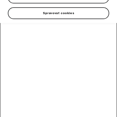
Spravovať cookies
Škoda Genuine Wipers represent guarantee of quality