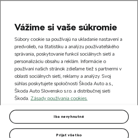
Vážime si vaše súkromie
SEARCH
S
Súbory cookie sa používajú na ukladanie nastavení a
e
predvolieb, na štatistiku a analýzu používateľského
Free delivery to 70 Škoda partners across
a
Close
správania, poskytovanie funkcií sociálnych sietí a
Slovakia.
r
personalizáciu obsahu a reklám. Informácie o
c
h
používaní našich stránok zdieľame tiež s partnermi v
Create an account and get a €5 welcome
oblasti sociálnych sietí, reklamy a analýzy. Svoj
discount on your first order over €40.
Close
súhlas poskytujete spoločnosti Škoda Auto a.s.,
Sign up.
Škoda Auto Slovensko s.r.o. a distribučnej sieti
Škoda.
Zásady používania cookies.
Home
Car Accessories
Exterior accessories
D
Rear bumper spoiler for FABIA
Iba nevyhnutné
II
Prijať všetko
Styling kit - rear bumper spoiler for FABIA and FABIA