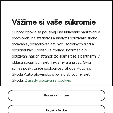
Vážime si vaše súkromie
SEARCH
S
Súbory cookie sa používajú na ukladanie nastavení a
e
predvolieb, na štatistiku a analýzu používateľského
Free delivery to 70 Škoda partners across
a
Close
správania, poskytovanie funkcií sociálnych sietí a
Slovakia.
r
personalizáciu obsahu a reklám. Informácie o
c
h
používaní našich stránok zdieľame tiež s partnermi v
Create an account and get a €5 welcome
oblasti sociálnych sietí, reklamy a analýzy. Svoj
discount on your first order over €40.
Close
súhlas poskytujete spoločnosti Škoda Auto a.s.,
Sign up.
Škoda Auto Slovensko s.r.o. a distribučnej sieti
Škoda.
Zásady používania cookies.
Home
Car Accessories
Exterior accessories
P
Protective door sill foils rear
Iba nevyhnutné
Scala, Kamiq
Prijať všetko
It is made of high-quality and durable PUR material and are