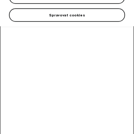
Car trunk mats
Spravovať cookies
Child safety seats
Connectors & Connecting cables
Decorative accessories
For Pets
Multimedia & Accessories
Netting system
Pedal covers
Practical accessories
Shift levers