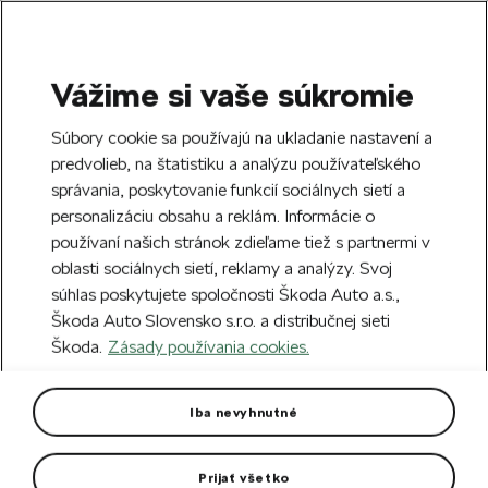
Vážime si vaše súkromie
SEARCH
S
Súbory cookie sa používajú na ukladanie nastavení a
e
predvolieb, na štatistiku a analýzu používateľského
Free delivery to 70 Škoda partners across
a
Close
správania, poskytovanie funkcií sociálnych sietí a
Slovakia.
r
personalizáciu obsahu a reklám. Informácie o
c
h
používaní našich stránok zdieľame tiež s partnermi v
Create an account and get a €5 welcome
oblasti sociálnych sietí, reklamy a analýzy. Svoj
discount on your first order over €40.
Close
súhlas poskytujete spoločnosti Škoda Auto a.s.,
Sign up.
Škoda Auto Slovensko s.r.o. a distribučnej sieti
Škoda.
Zásady používania cookies.
Home
Car Accessories
Interior accessories
Pr
Practical accessories
(31)
Iba nevyhnutné
Interior accessories
Car Mats
Prijať všetko