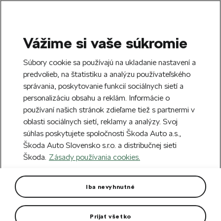
Vážime si vaše súkromie
SEARCH
S
Súbory cookie sa používajú na ukladanie nastavení a
e
predvolieb, na štatistiku a analýzu používateľského
Free delivery to 70 Škoda partners across
a
Close
správania, poskytovanie funkcií sociálnych sietí a
Slovakia.
r
personalizáciu obsahu a reklám. Informácie o
c
h
používaní našich stránok zdieľame tiež s partnermi v
Create an account and get a €5 welcome
oblasti sociálnych sietí, reklamy a analýzy. Svoj
discount on your first order over €40.
Close
súhlas poskytujete spoločnosti Škoda Auto a.s.,
Sign up.
Škoda Auto Slovensko s.r.o. a distribučnej sieti
Škoda.
Zásady používania cookies.
Home
Car Accessories
Car care
Touch up sprays
Paint spray silver Pebble
Iba nevyhnutné
metallic
Prijať všetko
Colour code M7P/F0F0.