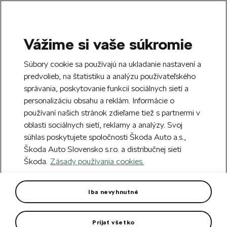
Vážime si vaše súkromie
SEARCH
S
Súbory cookie sa používajú na ukladanie nastavení a
e
predvolieb, na štatistiku a analýzu používateľského
Free delivery to 70 Škoda partners across
a
Close
správania, poskytovanie funkcií sociálnych sietí a
Slovakia.
r
personalizáciu obsahu a reklám. Informácie o
c
h
používaní našich stránok zdieľame tiež s partnermi v
Create an account and get a €5 welcome
Error 404
oblasti sociálnych sietí, reklamy a analýzy. Svoj
discount on your first order over €40.
Close
súhlas poskytujete spoločnosti Škoda Auto a.s.,
Sign up.
Škoda Auto Slovensko s.r.o. a distribučnej sieti
The page you're looking for does
Škoda.
Zásady používania cookies.
not exist.
Iba nevyhnutné
Take me to the homepage.
Prijať všetko