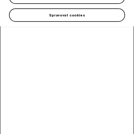
Spravovať cookies
High-contrast mode
Other Customers Also
Bought
Touch-up paint pencil
grey Graphite metallic II
Colour code F7C/5X5X.
In stock
10,90
€