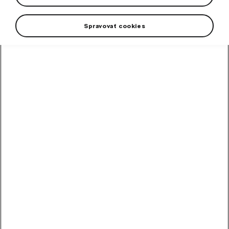
Spravovať cookies
High-contrast mode
Other Customers Also
Bought
Alloy wheel Perseus 18"
Octavia IV
Rim dimension: 7,5J x 18“ ET 48
In stock
253,60
€