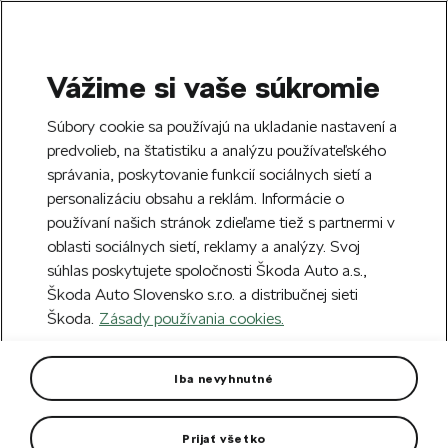
Vážime si vaše súkromie
SEARCH
S
Súbory cookie sa používajú na ukladanie nastavení a
e
predvolieb, na štatistiku a analýzu používateľského
Free delivery to 70 Škoda partners across
a
Close
správania, poskytovanie funkcií sociálnych sietí a
Slovakia.
r
personalizáciu obsahu a reklám. Informácie o
c
h
používaní našich stránok zdieľame tiež s partnermi v
Create an account and get a €5 welcome
Error 404
oblasti sociálnych sietí, reklamy a analýzy. Svoj
discount on your first order over €40.
Close
súhlas poskytujete spoločnosti Škoda Auto a.s.,
Sign up.
Škoda Auto Slovensko s.r.o. a distribučnej sieti
The page you're looking for does
Škoda.
Zásady používania cookies.
not exist.
Iba nevyhnutné
Take me to the homepage.
Prijať všetko