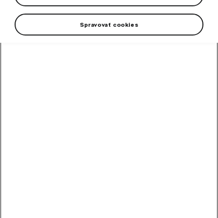
Spravovať cookies
High-contrast mode
Other Customers Also
Bought
Alloy wheel Perseus 18"
Octavia IV
Rim dimension: 7,5J x 18“ ET 48
In stock
253,60
€