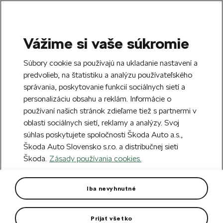
Vážime si vaše súkromie
SEARCH
S
Súbory cookie sa používajú na ukladanie nastavení a
e
predvolieb, na štatistiku a analýzu používateľského
Free delivery to 70 Škoda partners across
a
Close
správania, poskytovanie funkcií sociálnych sietí a
Slovakia.
r
personalizáciu obsahu a reklám. Informácie o
c
h
používaní našich stránok zdieľame tiež s partnermi v
Create an account and get a €5 welcome
Error 404
oblasti sociálnych sietí, reklamy a analýzy. Svoj
discount on your first order over €40.
Close
súhlas poskytujete spoločnosti Škoda Auto a.s.,
Sign up.
Škoda Auto Slovensko s.r.o. a distribučnej sieti
The page you're looking for does
Škoda.
Zásady používania cookies.
not exist.
Iba nevyhnutné
Take me to the homepage.
Prijať všetko