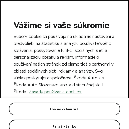
Vážime si vaše súkromie
SEARCH
S
Súbory cookie sa používajú na ukladanie nastavení a
e
predvolieb, na štatistiku a analýzu používateľského
Free delivery to 70 Škoda partners across
a
Close
správania, poskytovanie funkcií sociálnych sietí a
Slovakia.
r
personalizáciu obsahu a reklám. Informácie o
c
h
používaní našich stránok zdieľame tiež s partnermi v
Create an account and get a €5 welcome
Error 404
oblasti sociálnych sietí, reklamy a analýzy. Svoj
discount on your first order over €40.
Close
súhlas poskytujete spoločnosti Škoda Auto a.s.,
Sign up.
Škoda Auto Slovensko s.r.o. a distribučnej sieti
The page you're looking for does
Škoda.
Zásady používania cookies.
not exist.
Iba nevyhnutné
Take me to the homepage.
Prijať všetko