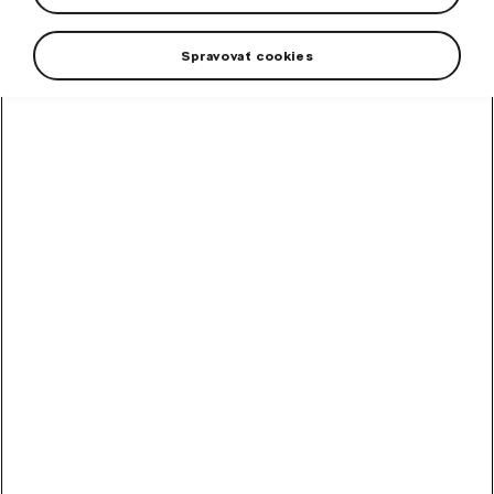
Spravovať cookies
High-contrast mode
Other Customers Also
Bought
Alloy wheel Perseus 18"
Octavia IV
Rim dimension: 7,5J x 18“ ET 48
In stock
253,60
€