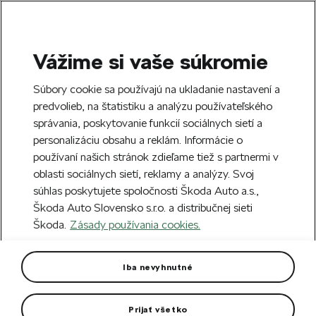
Vážime si vaše súkromie
SEARCH
S
Súbory cookie sa používajú na ukladanie nastavení a
e
predvolieb, na štatistiku a analýzu používateľského
Free delivery to 70 Škoda partners across
a
Close
správania, poskytovanie funkcií sociálnych sietí a
Slovakia.
r
personalizáciu obsahu a reklám. Informácie o
c
h
používaní našich stránok zdieľame tiež s partnermi v
Create an account and get a €5 welcome
Error 404
oblasti sociálnych sietí, reklamy a analýzy. Svoj
discount on your first order over €40.
Close
súhlas poskytujete spoločnosti Škoda Auto a.s.,
Sign up.
Škoda Auto Slovensko s.r.o. a distribučnej sieti
The page you're looking for does
Škoda.
Zásady používania cookies.
not exist.
Iba nevyhnutné
Take me to the homepage.
Prijať všetko