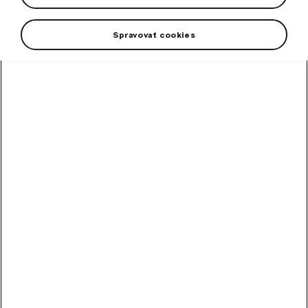
Spravovať cookies
High-contrast mode
Other Customers Also
Bought
Alloy wheel Perseus 18"
Octavia IV
Rim dimension: 7,5J x 18“ ET 48
In stock
253,60
€