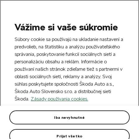
Vážime si vaše súkromie
SEARCH
S
Súbory cookie sa používajú na ukladanie nastavení a
e
predvolieb, na štatistiku a analýzu používateľského
Free delivery to 70 Škoda partners across
a
Close
správania, poskytovanie funkcií sociálnych sietí a
Slovakia.
r
personalizáciu obsahu a reklám. Informácie o
c
h
používaní našich stránok zdieľame tiež s partnermi v
Create an account and get a €5 welcome
Error 404
oblasti sociálnych sietí, reklamy a analýzy. Svoj
discount on your first order over €40.
Close
súhlas poskytujete spoločnosti Škoda Auto a.s.,
Sign up.
Škoda Auto Slovensko s.r.o. a distribučnej sieti
The page you're looking for does
Škoda.
Zásady používania cookies.
not exist.
Iba nevyhnutné
Take me to the homepage.
Prijať všetko