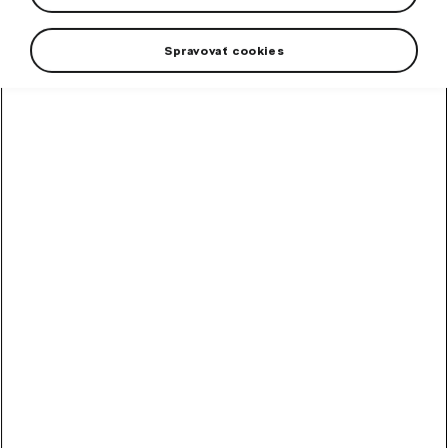
Spravovať cookies
High-contrast mode
Other Customers Also
Bought
SmartLink+
SmartLink+ makes it possible to interconnect the user´s smartphone with the vehicle infotainment system in a sophisticated and elegant manner.
In stock
240,70
€