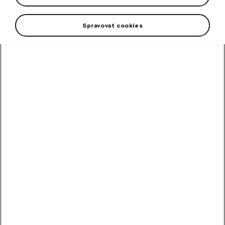
Spravovať cookies
High-contrast mode
Other Customers Also
Bought
Alloy wheel Perseus 18"
Octavia IV
Rim dimension: 7,5J x 18“ ET 48
In stock
253,60
€