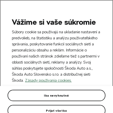
Vážime si vaše súkromie
SEARCH
S
Súbory cookie sa používajú na ukladanie nastavení a
e
predvolieb, na štatistiku a analýzu používateľského
Free delivery to 70 Škoda partners across
a
Close
správania, poskytovanie funkcií sociálnych sietí a
Slovakia.
r
personalizáciu obsahu a reklám. Informácie o
c
h
používaní našich stránok zdieľame tiež s partnermi v
Create an account and get a €5 welcome
Error 404
oblasti sociálnych sietí, reklamy a analýzy. Svoj
discount on your first order over €40.
Close
súhlas poskytujete spoločnosti Škoda Auto a.s.,
Sign up.
Škoda Auto Slovensko s.r.o. a distribučnej sieti
The page you're looking for does
Škoda.
Zásady používania cookies.
not exist.
Iba nevyhnutné
Take me to the homepage.
Prijať všetko