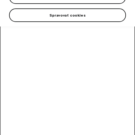
Spravovať cookies
High-contrast mode
Other Customers Also
Bought
SmartLink+
SmartLink+ makes it possible to interconnect the user´s smartphone with the vehicle infotainment system in a sophisticated and elegant manner.
In stock
240,70
€