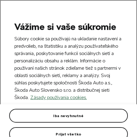
Vážime si vaše súkromie
SEARCH
S
Súbory cookie sa používajú na ukladanie nastavení a
e
predvolieb, na štatistiku a analýzu používateľského
Free delivery to 70 Škoda partners across
a
Close
správania, poskytovanie funkcií sociálnych sietí a
Slovakia.
r
personalizáciu obsahu a reklám. Informácie o
c
h
používaní našich stránok zdieľame tiež s partnermi v
Create an account and get a €5 welcome
Error 404
oblasti sociálnych sietí, reklamy a analýzy. Svoj
discount on your first order over €40.
Close
súhlas poskytujete spoločnosti Škoda Auto a.s.,
Sign up.
Škoda Auto Slovensko s.r.o. a distribučnej sieti
The page you're looking for does
Škoda.
Zásady používania cookies.
not exist.
Iba nevyhnutné
Take me to the homepage.
Prijať všetko