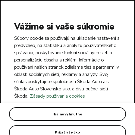
Vážime si vaše súkromie
SEARCH
S
Súbory cookie sa používajú na ukladanie nastavení a
e
predvolieb, na štatistiku a analýzu používateľského
Free delivery to 70 Škoda partners across
a
Close
správania, poskytovanie funkcií sociálnych sietí a
Slovakia.
r
personalizáciu obsahu a reklám. Informácie o
c
h
používaní našich stránok zdieľame tiež s partnermi v
Create an account and get a €5 welcome
Error 404
oblasti sociálnych sietí, reklamy a analýzy. Svoj
discount on your first order over €40.
Close
súhlas poskytujete spoločnosti Škoda Auto a.s.,
Sign up.
Škoda Auto Slovensko s.r.o. a distribučnej sieti
The page you're looking for does
Škoda.
Zásady používania cookies.
not exist.
Iba nevyhnutné
Take me to the homepage.
Prijať všetko