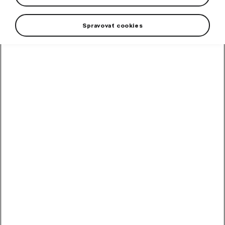
Spravovať cookies
High-contrast mode
Other Customers Also
Bought
Alloy wheel Perseus 18"
Octavia IV
Rim dimension: 7,5J x 18“ ET 48
In stock
253,60
€