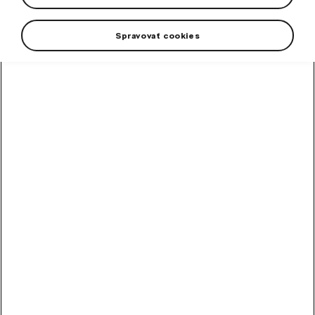
Spravovať cookies
+2 more
This raincoat is designed to keep your children