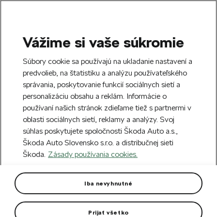
Vážime si vaše súkromie
SEARCH
S
Súbory cookie sa používajú na ukladanie nastavení a
e
predvolieb, na štatistiku a analýzu používateľského
Free delivery to 70 Škoda partners across
a
Close
správania, poskytovanie funkcií sociálnych sietí a
Slovakia.
r
personalizáciu obsahu a reklám. Informácie o
c
h
používaní našich stránok zdieľame tiež s partnermi v
Create an account and get a €5 welcome
oblasti sociálnych sietí, reklamy a analýzy. Svoj
discount on your first order over €40.
Close
súhlas poskytujete spoločnosti Škoda Auto a.s.,
Sign up.
Škoda Auto Slovensko s.r.o. a distribučnej sieti
Škoda.
Zásady používania cookies.
Home
For you
Clothing & Accessories
Clothes
Kids Rain Coat
Iba nevyhnutné
Equipped with safety reflective elements.
Prijať všetko