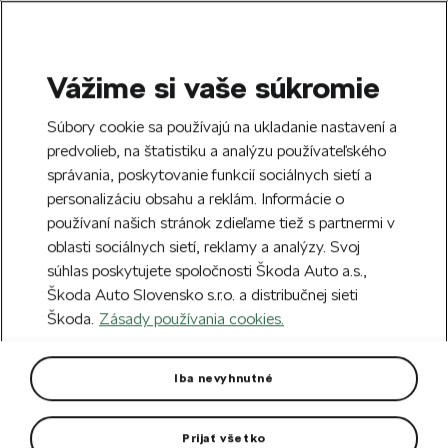
Vážime si vaše súkromie
SEARCH
S
Súbory cookie sa používajú na ukladanie nastavení a
e
predvolieb, na štatistiku a analýzu používateľského
Free delivery to 70 Škoda partners across
a
Close
správania, poskytovanie funkcií sociálnych sietí a
Slovakia.
r
personalizáciu obsahu a reklám. Informácie o
c
h
používaní našich stránok zdieľame tiež s partnermi v
Create an account and get a €5 welcome
oblasti sociálnych sietí, reklamy a analýzy. Svoj
discount on your first order over €40.
Close
súhlas poskytujete spoločnosti Škoda Auto a.s.,
Sign up.
Škoda Auto Slovensko s.r.o. a distribučnej sieti
Škoda.
Zásady používania cookies.
Home
For you
Clothing & Accessories
Hats
Hat Motorsport
Iba nevyhnutné
Individually adjustable hat with practical details.
Prijať všetko