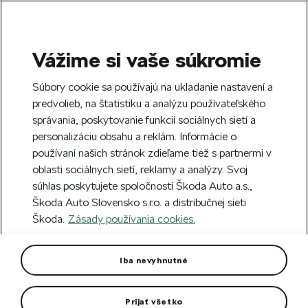
Vážime si vaše súkromie
SEARCH
S
Súbory cookie sa používajú na ukladanie nastavení a
e
predvolieb, na štatistiku a analýzu používateľského
Free delivery to 70 Škoda partners across
a
Close
správania, poskytovanie funkcií sociálnych sietí a
Slovakia.
r
personalizáciu obsahu a reklám. Informácie o
c
h
používaní našich stránok zdieľame tiež s partnermi v
Create an account and get a €5 welcome
oblasti sociálnych sietí, reklamy a analýzy. Svoj
discount on your first order over €40.
Close
súhlas poskytujete spoločnosti Škoda Auto a.s.,
Sign up.
Škoda Auto Slovensko s.r.o. a distribučnej sieti
Škoda.
Zásady používania cookies.
Home
Car Accessories
Exterior accessories
S
Front bumper spoiler Octavia
Iba nevyhnutné
III
Prijať všetko
The spoiler is made from high-quality PUR material and, as a