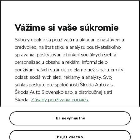
Vážime si vaše súkromie
SEARCH
S
Súbory cookie sa používajú na ukladanie nastavení a
e
predvolieb, na štatistiku a analýzu používateľského
Free delivery to 70 Škoda partners across
a
Close
správania, poskytovanie funkcií sociálnych sietí a
Slovakia.
r
personalizáciu obsahu a reklám. Informácie o
c
h
používaní našich stránok zdieľame tiež s partnermi v
Create an account and get a €5 welcome
oblasti sociálnych sietí, reklamy a analýzy. Svoj
discount on your first order over €40.
Close
súhlas poskytujete spoločnosti Škoda Auto a.s.,
Sign up.
Škoda Auto Slovensko s.r.o. a distribučnej sieti
Škoda.
Zásady používania cookies.
Home
Car Accessories
Interior accessories
De
Decorative door sill covers
Iba nevyhnutné
CITIGO
Prijať všetko
Decorative sill covers CITIGO that protect the door sill paint