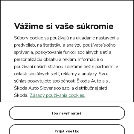
Vážime si vaše súkromie
SEARCH
S
Súbory cookie sa používajú na ukladanie nastavení a
e
predvolieb, na štatistiku a analýzu používateľského
Free delivery to 70 Škoda partners across
a
Close
správania, poskytovanie funkcií sociálnych sietí a
Slovakia.
r
personalizáciu obsahu a reklám. Informácie o
c
h
používaní našich stránok zdieľame tiež s partnermi v
Create an account and get a €5 welcome
oblasti sociálnych sietí, reklamy a analýzy. Svoj
discount on your first order over €40.
Close
súhlas poskytujete spoločnosti Škoda Auto a.s.,
Sign up.
Škoda Auto Slovensko s.r.o. a distribučnej sieti
Škoda.
Zásady používania cookies.
Home
Car Accessories
Rims & Complete wheels
Alloy wheel Venus 20“ Kodiaq
Iba nevyhnutné
Rim dimension: 8J x 20“ ET 41
Prijať všetko