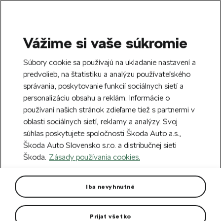
Vážime si vaše súkromie
SEARCH
S
Súbory cookie sa používajú na ukladanie nastavení a
e
predvolieb, na štatistiku a analýzu používateľského
Free delivery to 70 Škoda partners across
a
Close
správania, poskytovanie funkcií sociálnych sietí a
Slovakia.
r
personalizáciu obsahu a reklám. Informácie o
c
h
používaní našich stránok zdieľame tiež s partnermi v
Create an account and get a €5 welcome
oblasti sociálnych sietí, reklamy a analýzy. Svoj
discount on your first order over €40.
Close
súhlas poskytujete spoločnosti Škoda Auto a.s.,
Sign up.
Škoda Auto Slovensko s.r.o. a distribučnej sieti
Škoda.
Zásady používania cookies.
Home
Car Accessories
Rims & Complete wheels
Alloy Wheel TRISULI 18“
Iba nevyhnutné
Superb IV
Prijať všetko
Rim dimension: 8J x 18“ ET 44