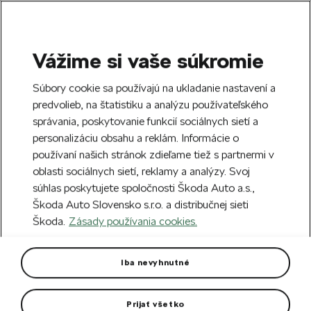
Vážime si vaše súkromie
SEARCH
S
Súbory cookie sa používajú na ukladanie nastavení a
e
predvolieb, na štatistiku a analýzu používateľského
Free delivery to 70 Škoda partners across
a
Close
správania, poskytovanie funkcií sociálnych sietí a
Slovakia.
r
personalizáciu obsahu a reklám. Informácie o
c
h
používaní našich stránok zdieľame tiež s partnermi v
Create an account and get a €5 welcome
oblasti sociálnych sietí, reklamy a analýzy. Svoj
discount on your first order over €40.
Close
súhlas poskytujete spoločnosti Škoda Auto a.s.,
Sign up.
Škoda Auto Slovensko s.r.o. a distribučnej sieti
Škoda.
Zásady používania cookies.
Home
Car Accessories
Rims & Complete wheels
Alloy wheel Ratikon 17" Karoq
Iba nevyhnutné
Rim dimension: 7J x 17“ ET 45
Prijať všetko