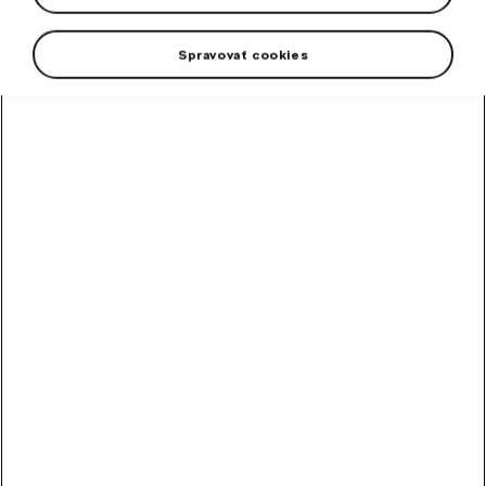
Spravovať cookies
The originality of the workmanship and the effortless