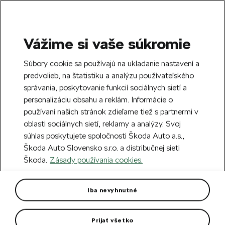
Vážime si vaše súkromie
SEARCH
S
Súbory cookie sa používajú na ukladanie nastavení a
e
predvolieb, na štatistiku a analýzu používateľského
Free delivery to 70 Škoda partners across
a
Close
správania, poskytovanie funkcií sociálnych sietí a
Slovakia.
r
personalizáciu obsahu a reklám. Informácie o
c
h
používaní našich stránok zdieľame tiež s partnermi v
Create an account and get a €5 welcome
oblasti sociálnych sietí, reklamy a analýzy. Svoj
discount on your first order over €40.
Close
súhlas poskytujete spoločnosti Škoda Auto a.s.,
Sign up.
Škoda Auto Slovensko s.r.o. a distribučnej sieti
Škoda.
Zásady používania cookies.
Home
Car Accessories
Rims & Complete wheels
Alloy wheel Lyra 17“ Octavia IV
Iba nevyhnutné
Rim dimension: 6,5J x 17“, ET 46
Prijať všetko