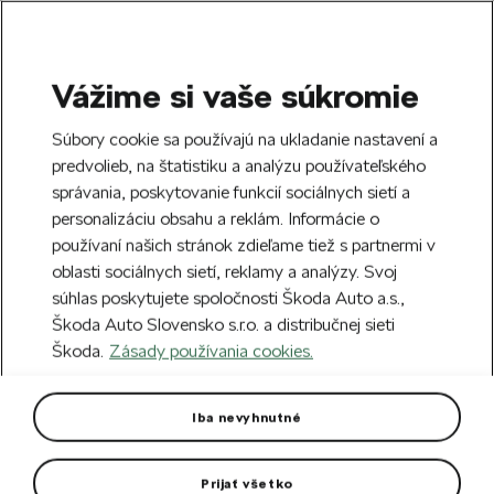
Vážime si vaše súkromie
SEARCH
S
Súbory cookie sa používajú na ukladanie nastavení a
e
predvolieb, na štatistiku a analýzu používateľského
Free delivery to 70 Škoda partners across
a
Close
správania, poskytovanie funkcií sociálnych sietí a
Slovakia.
r
personalizáciu obsahu a reklám. Informácie o
c
h
používaní našich stránok zdieľame tiež s partnermi v
Create an account and get a €5 welcome
oblasti sociálnych sietí, reklamy a analýzy. Svoj
discount on your first order over €40.
Close
súhlas poskytujete spoločnosti Škoda Auto a.s.,
Sign up.
Škoda Auto Slovensko s.r.o. a distribučnej sieti
Škoda.
Zásady používania cookies.
Home
Car Accessories
Rims & Complete wheels
Alloy wheel Gigaro 18" Kodiaq
Iba nevyhnutné
II
Prijať všetko
Rim dimension: 7,5J x 18“ ET 40