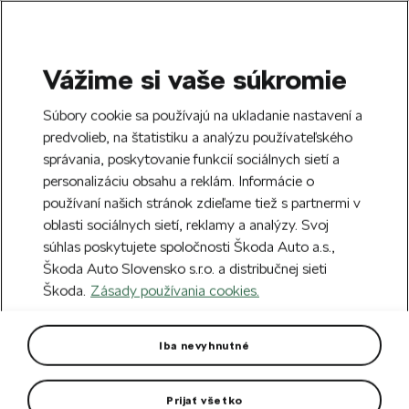
Vážime si vaše súkromie
SEARCH
S
Súbory cookie sa používajú na ukladanie nastavení a
e
predvolieb, na štatistiku a analýzu používateľského
Free delivery to 70 Škoda partners across
a
Close
správania, poskytovanie funkcií sociálnych sietí a
Slovakia.
r
personalizáciu obsahu a reklám. Informácie o
c
h
používaní našich stránok zdieľame tiež s partnermi v
Create an account and get a €5 welcome
oblasti sociálnych sietí, reklamy a analýzy. Svoj
discount on your first order over €40.
Close
súhlas poskytujete spoločnosti Škoda Auto a.s.,
Sign up.
Škoda Auto Slovensko s.r.o. a distribučnej sieti
Škoda.
Zásady používania cookies.
Home
Car Accessories
Rims & Complete wheels
Alloy wheel Crystal 19" Enyaq,
Iba nevyhnutné
Elroq
Prijať všetko
Rim dimension: 8J x 19“ ET 45