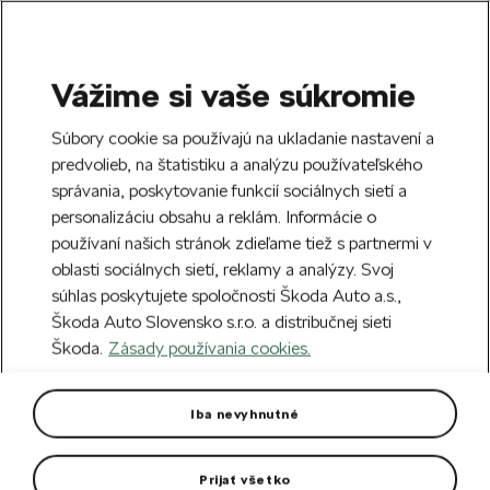
Vážime si vaše súkromie
SEARCH
S
Súbory cookie sa používajú na ukladanie nastavení a
e
predvolieb, na štatistiku a analýzu používateľského
Free delivery to 70 Škoda partners across
a
Close
správania, poskytovanie funkcií sociálnych sietí a
Slovakia.
r
personalizáciu obsahu a reklám. Informácie o
c
h
používaní našich stránok zdieľame tiež s partnermi v
Create an account and get a €5 welcome
oblasti sociálnych sietí, reklamy a analýzy. Svoj
discount on your first order over €40.
Close
súhlas poskytujete spoločnosti Škoda Auto a.s.,
Sign up.
Škoda Auto Slovensko s.r.o. a distribučnej sieti
Škoda.
Zásady používania cookies.
Home
Car Accessories
Rims & Complete wheels
Alloy wheel Comet 18" Octavia
Iba nevyhnutné
IV
Prijať všetko
Rim dimension: 7,5J x 18“ ET 48