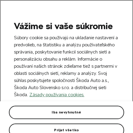
Vážime si vaše súkromie
SEARCH
S
Súbory cookie sa používajú na ukladanie nastavení a
e
predvolieb, na štatistiku a analýzu používateľského
Free delivery to 70 Škoda partners across
a
Close
správania, poskytovanie funkcií sociálnych sietí a
Slovakia.
r
personalizáciu obsahu a reklám. Informácie o
c
h
používaní našich stránok zdieľame tiež s partnermi v
Create an account and get a €5 welcome
oblasti sociálnych sietí, reklamy a analýzy. Svoj
discount on your first order over €40.
Close
súhlas poskytujete spoločnosti Škoda Auto a.s.,
Sign up.
Škoda Auto Slovensko s.r.o. a distribučnej sieti
Škoda.
Zásady používania cookies.
Home
Car Accessories
Rims & Complete wheels
Alloy wheel Asterion 20"
Iba nevyhnutné
Enyaq, Elroq
Prijať všetko
Rim dimension: 9J x 20“ ET 42