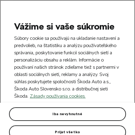
Vážime si vaše súkromie
SEARCH
S
Súbory cookie sa používajú na ukladanie nastavení a
e
predvolieb, na štatistiku a analýzu používateľského
Free delivery to 70 Škoda partners across
a
Close
správania, poskytovanie funkcií sociálnych sietí a
Slovakia.
r
personalizáciu obsahu a reklám. Informácie o
c
h
používaní našich stránok zdieľame tiež s partnermi v
Create an account and get a €5 welcome
oblasti sociálnych sietí, reklamy a analýzy. Svoj
discount on your first order over €40.
Close
súhlas poskytujete spoločnosti Škoda Auto a.s.,
Sign up.
Škoda Auto Slovensko s.r.o. a distribučnej sieti
Škoda.
Zásady používania cookies.
Home
Car Accessories
Rims & Complete wheels
Alloy wheel Aquarius 21"
Iba nevyhnutné
Enyaq, Elroq
Prijať všetko
Rim dimension: 8,5J x 21“ ET 40