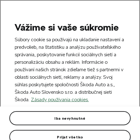
Vážime si vaše súkromie
SEARCH
S
Súbory cookie sa používajú na ukladanie nastavení a
e
predvolieb, na štatistiku a analýzu používateľského
Free delivery to 70 Škoda partners across
a
Close
správania, poskytovanie funkcií sociálnych sietí a
Slovakia.
r
personalizáciu obsahu a reklám. Informácie o
c
h
používaní našich stránok zdieľame tiež s partnermi v
Create an account and get a €5 welcome
oblasti sociálnych sietí, reklamy a analýzy. Svoj
discount on your first order over €40.
Close
súhlas poskytujete spoločnosti Škoda Auto a.s.,
Sign up.
Škoda Auto Slovensko s.r.o. a distribučnej sieti
Škoda.
Zásady používania cookies.
Home
Car Accessories
Rims & Complete wheels
Alloy wheel Alrakis 17" Superb
Iba nevyhnutné
IV
Prijať všetko
Rim dimension: 7,5J x 17“ ET 41